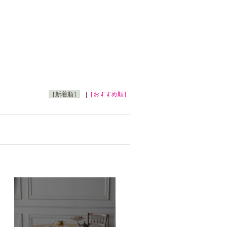
［新着順］
|
［おすすめ順］