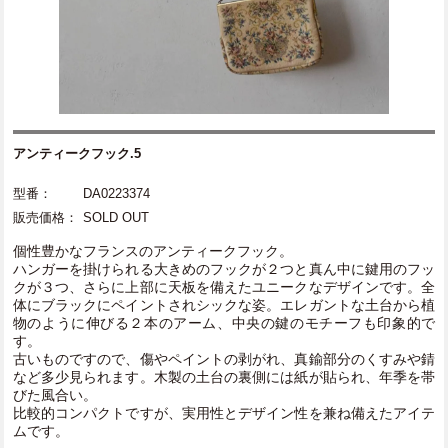
アンティークフック.5
型番：
DA0223374
販売価格：
SOLD OUT
個性豊かなフランスのアンティークフック。
ハンガーを掛けられる大きめのフックが２つと真ん中に鍵用のフッ
クが３つ、さらに上部に天板を備えたユニークなデザインです。全
体にブラックにペイントされシックな姿。エレガントな土台から植
物のように伸びる２本のアーム、中央の鍵のモチーフも印象的で
す。
古いものですので、傷やペイントの剥がれ、真鍮部分のくすみや錆
など多少見られます。木製の土台の裏側には紙が貼られ、年季を帯
びた風合い。
比較的コンパクトですが、実用性とデザイン性を兼ね備えたアイテ
ムです。