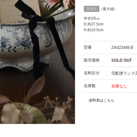
（最大値）
W 約26㎝
D 約27.5cm
H 約10.5cm
型番
ZA022449.B
販売価格
SOLD OUT
送料区分
宅配便ランク
在庫数
在庫なし
送料表はこちら