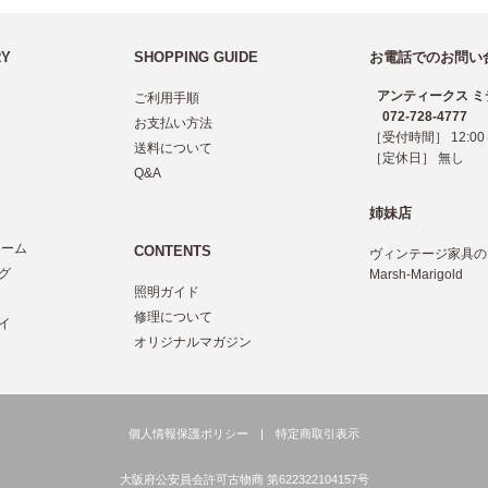
RY
SHOPPING GUIDE
お電話でのお問い
アンティークス ミ
ご利用手順
072-728-4777
お支払い方法
［受付時間］ 12:00～
送料について
［定休日］ 無し
Q&A
姉妹店
レーム
CONTENTS
ヴィンテージ家具の
グ
Marsh-Marigold
照明ガイド
ツ
修理について
イ
オリジナルマガジン
個人情報保護ポリシー
|
特定商取引表示
大阪府公安員会許可古物商 第622322104157号