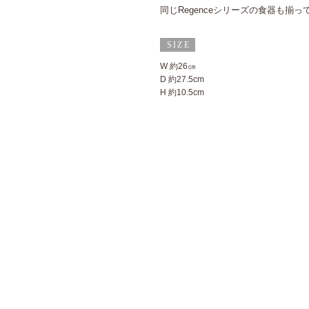
同じRegenceシリーズの食器も揃っ
W 約26㎝
D 約27.5cm
H 約10.5cm