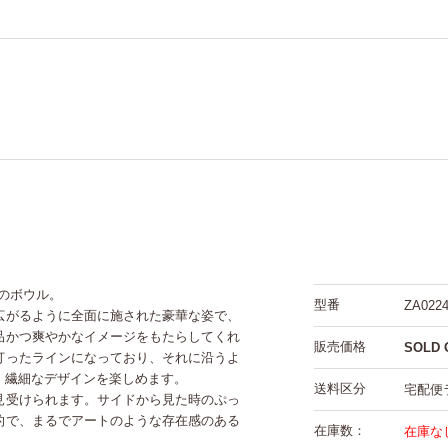
ン)のボウル。
型番
ZA0224
広がるように全面に施された豪華な姿で、
品かつ爽やかなイメージをもたらしてくれ
販売価格
SOLD 
打ったラインになっており、それに沿うよ
、繊細なデザインを楽しめます。
送料区分
宅配便
見受けられます。サイドから見た時のぷっ
的で、まるでアートのような存在感のある
在庫数：
在庫な