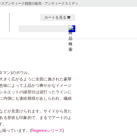
ンスアンティーク雑貨の販売 - アンティークスミディ
カートを見る
サンタマン)のボウル。
大きく広がるように全面に施された豪華
色味によって上品かつ爽やかなイメージ
シルエットの縁部分は波打ったラインに
に内側にも連続模様があしらわれ、繊細
などが見受けられます。サイドから見た
ある形状も印象的で、まるでアートのよ
す。
器も揃っています。(
Regenceシリーズ
)