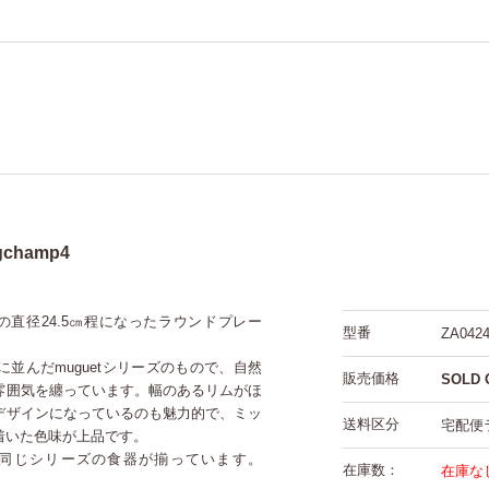
champ4
ン)の直径24.5㎝程になったラウンドプレー
型番
ZA0424
並んだmuguetシリーズのもので、自然
販売価格
SOLD 
雰囲気を纏っています。幅のあるリムがほ
デザインになっているのも魅力的で、ミッ
送料区分
宅配便
着いた色味が上品です。
同じシリーズの食器が揃っています。
在庫数：
在庫な