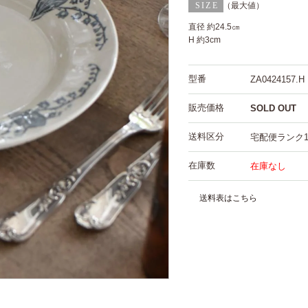
（最大値）
直径 約24.5㎝
H 約3cm
型番
ZA0424157.H
販売価格
SOLD OUT
送料区分
宅配便ランク
在庫数
在庫なし
送料表はこちら