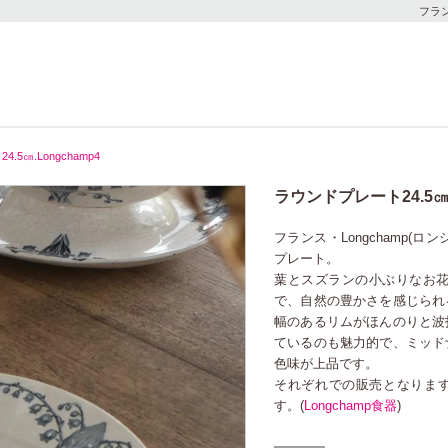
フラ
5㎝.Longchamp4
ラウンドプレート24.5㎝.
フランス・Longchamp(ロ
プレート。
葉とスズランの小ぶりなお花が
で、自然の豊かさを感じられ
幅のあるリムがほんのりと波
ているのも魅力的で、ミッド
色味が上品です。
それぞれでの販売となりま
す。(
Longchamp食器
)