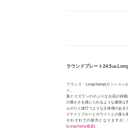
ラウンドプレート24.5㎝.Long
フランス・Longchamp(ロンシャ
ト。
葉とスズランの小ぶりなお花が綺麗に
の豊かさを感じられるような優美な
んのりと波打つような立体感のある
ドナイトブルーとホワイトとの落ち
それぞれでの販売となりますが、
(
Longchamp食器
)