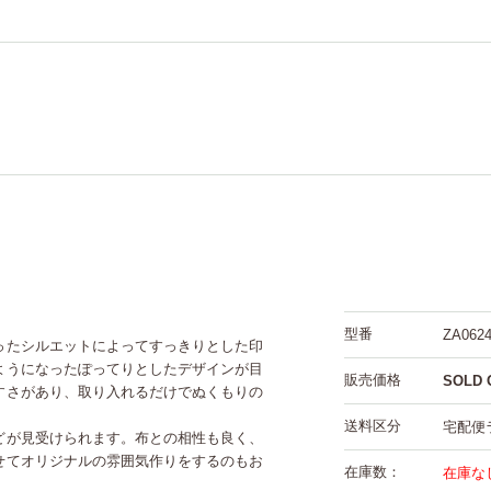
。
型番
ZA0624
ったシルエットによってすっきりとした印
ようになったぽってりとしたデザインが目
販売価格
SOLD 
すさがあり、取り入れるだけでぬくもりの
送料区分
宅配便
どが見受けられます。布との相性も良く、
せてオリジナルの雰囲気作りをするのもお
在庫数：
在庫な