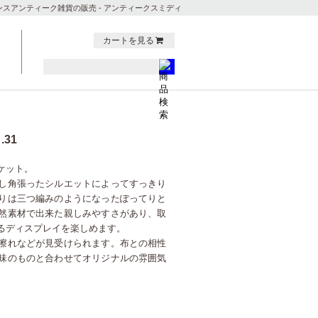
ンスアンティーク雑貨の販売 - アンティークスミディ
カートを見る
31
ケット。
し角張ったシルエットによってすっきり
りは三つ編みのようになったぽってりと
然素材で出来た親しみやすさがあり、取
るディスプレイを楽しめます。
擦れなどが見受けられます。布との相性
味のものと合わせてオリジナルの雰囲気
。