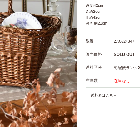
W 約43cm
D 約26cm
H 約42cm
深さ 約21cm
型番
ZA0624347
販売価格
SOLD OUT
送料区分
宅配便ランク
在庫数
在庫なし
送料表はこちら