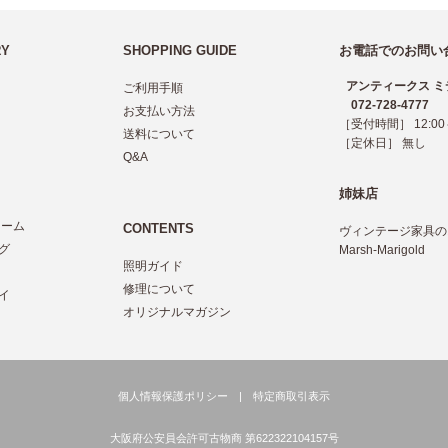
RY
SHOPPING GUIDE
お電話でのお問い
アンティークス ミ
ご利用手順
072-728-4777
お支払い方法
［受付時間］ 12:00～
送料について
［定休日］ 無し
Q&A
姉妹店
レーム
CONTENTS
ヴィンテージ家具の
グ
Marsh-Marigold
照明ガイド
ツ
修理について
イ
オリジナルマガジン
個人情報保護ポリシー
|
特定商取引表示
大阪府公安員会許可古物商 第622322104157号