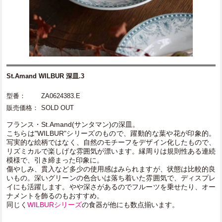
St.Amand WILBUR 深皿.3
型番：
ZA0624383.E
販売価格：
SOLD OUT
フランス・St.Amand(サンタマン)の深皿。
こちらは"WILBUR"シリーズのもので、躍動的な葉や花が印象的。
写実的な絵柄ではなく、自然のモチーフをデザイン化したもので、
リズミカルで楽しげな雰囲気が漂います。縁周りは規則性ある連続
模様で、引き締まった印象に。
傷やしみ、貫入など多少の使用感はみられますが、状態は比較的良
いもの。深いグリーンの色合いは落ち着いた雰囲気で、ディスプレ
イにも活躍します。やや深さがあるのでフルーツを乗せたり、オー
ナメントを飾るのもおすすめ。
同じく
WILBURシリーズ
の食器が他にも数点揃います。