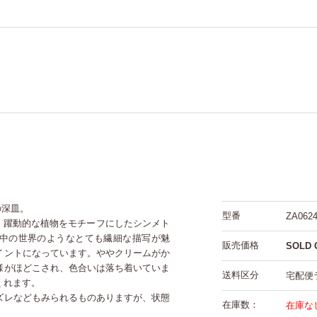
の深皿。
型番
ZA0624
で、躍動的な植物をモチーフにしたシンメト
中の世界のようなとても繊細な描写が魅
販売価格
SOLD 
イントになっています。ややクリームがか
様がほどこされ、色合いは落ち着いていま
送料区分
宅配便
くれます。
ズレなどもみられるものありますが、状態
在庫数：
在庫な