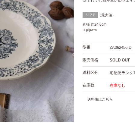
（最大値）
直径 約24.6cm
H 約4cm
型番
ZA062456.D
販売価格
SOLD OUT
送料区分
宅配便ランク
在庫数
在庫なし
送料表はこちら