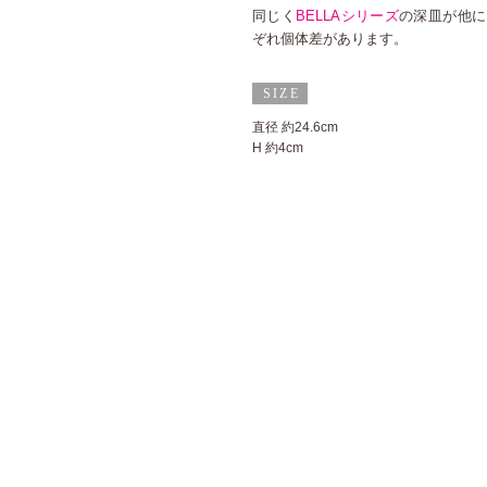
同じく
BELLAシリーズ
の深皿が他に
ぞれ個体差があります。
直径 約24.6cm
H 約4cm