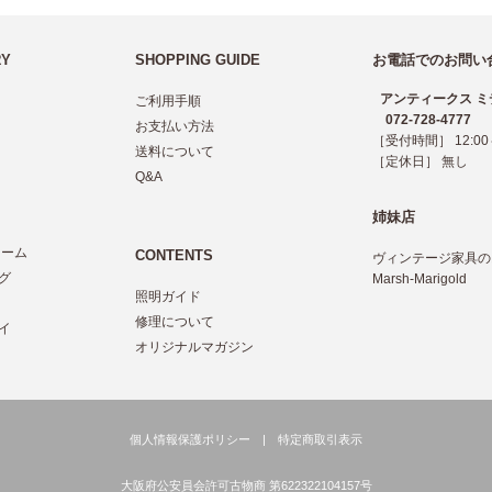
RY
SHOPPING GUIDE
お電話でのお問い
アンティークス ミ
ご利用手順
072-728-4777
お支払い方法
［受付時間］ 12:00～
送料について
［定休日］ 無し
Q&A
姉妹店
レーム
CONTENTS
ヴィンテージ家具の
グ
Marsh-Marigold
照明ガイド
ツ
修理について
イ
オリジナルマガジン
個人情報保護ポリシー
|
特定商取引表示
大阪府公安員会許可古物商 第622322104157号