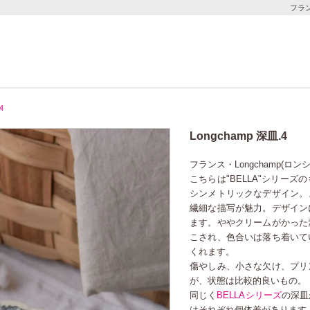
フラ
4
Longchamp 深皿.4
フランス・Longchamp(ロ
こちらは"BELLA"シリー
シンメトリックなデザイン。
繊細な描写が魅力。デザイン
ます。ややクリームがかった
こされ、色合いは落ち着いて
くれます。
傷やしみ、小さな欠け、プリ
が、状態は比較的良いもの。
同じく
BELLAシリーズ
の深皿
はそれぞれ個体差があります