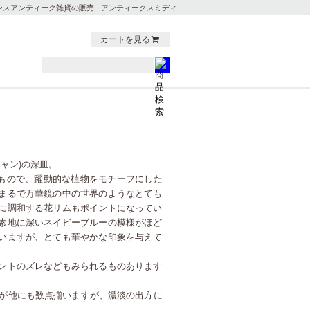
ンスアンティーク雑貨の販売 - アンティークスミディ
カートを見る
ンシャン)の深皿。
ズのもので、躍動的な植物をモチーフにした
まるで万華鏡の中の世界のようなとても
に調和する花リムもポイントになってい
素地に深いネイビーブルーの模様がほど
いますが、とても華やかな印象を与えて
ントのズレなどもみられるものあります
が他にも数点揃いますが、濃淡の出方に
。