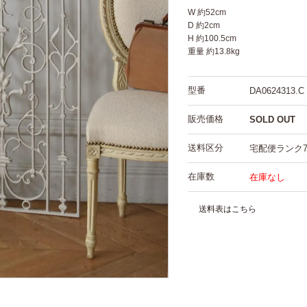
W 約52cm
D 約2cm
H 約100.5cm
重量 約13.8kg
型番
DA0624313.C
販売価格
SOLD OUT
送料区分
宅配便ランク
在庫数
在庫なし
送料表はこちら