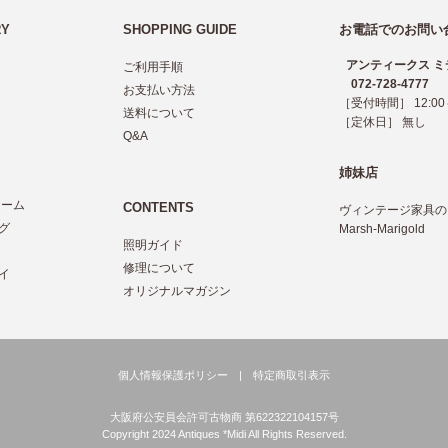
RY
SHOPPING GUIDE
お電話でのお問い
アンティークス ミ
ご利用手順
072-728-4777
お支払い方法
［受付時間］ 12:00～
送料について
［定休日］ 無し
Q&A
姉妹店
レーム
CONTENTS
ヴィンテージ家具の
グ
Marsh-Marigold
照明ガイド
ツ
修理について
イ
オリジナルマガジン
個人情報保護ポリシー
|
特定商取引表示
大阪府公安員会許可古物商 第622322104157号
Copyright 2024 Antiques *Midi All Rights Reserved.