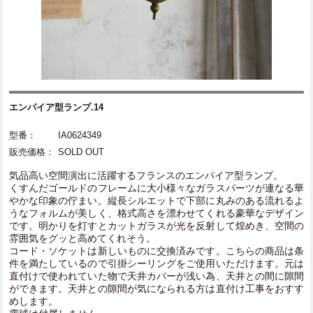
エンパイア型ランプ.14
型番：
IA0624349
販売価格：
SOLD OUT
気品高い空間演出に活躍するフランスのエンパイア型ランプ。
くすんだゴールドのフレームに大小様々なガラスパーツが連なる華
やかな印象の佇まい。縦長シルエットで下部に丸みのある流れるよ
うなフォルムが美しく、格式高さを漂わせてくれる豪華なデザイン
です。明かりを灯すとカットガラスが光を反射して煌めき、空間の
雰囲気をグッと高めてくれそう。
コード・ソケットは新しいものに交換済みです。こちらの商品は条
件を満たしているので引掛シーリングをご使用いただけます。元は
直付けで使われていた物で天井カバーが浅い為、天井との間に隙間
ができます。天井との隙間が気になられる方は直付け工事をおすす
めします。