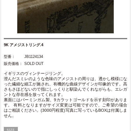
9K アメジストリング.4
型番：
JB1124134
販売価格：
SOLD OUT
イギリスのヴィンテージリング。
澄んだスミレのような色味のアメジストの周りは、透かし模様にな
った繊細な細工が施され、有機的な曲線デザインが印象的です。高
さもさほどないので指にしっくりと馴染んでくれながらも、エレガ
ントな存在感を放ってくれます。
裏面にはバーミンガム製、9カラットゴールドを示す刻印がありま
す。 有料となりますがサイズ変更は可能ですので、ご希望の場合
はご相談ください。(3000円程度)写真に写っているBOXは付属しま
せん。