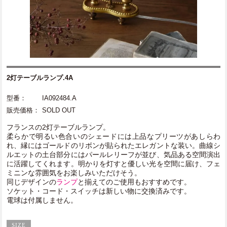
2灯テーブルランプ.4A
型番：
IA092484.A
販売価格：
SOLD OUT
フランスの2灯テーブルランプ。
柔らかで明るい色合いのシェードには上品なプリーツがあしらわ
れ、縁にはゴールドのリボンが貼られたエレガントな装い。曲線シ
ルエットの土台部分にはパールレリーフが並び、気品ある空間演出
に活躍してくれます。明かりを灯すと優しい光を空間に届け、フェ
ミニンな雰囲気をお楽しみいただけそう。
同じデザインの
ランプ
と揃えてのご使用もおすすめです。
ソケット・コード・スイッチは新しい物に交換済みです。
電球は付属しません。