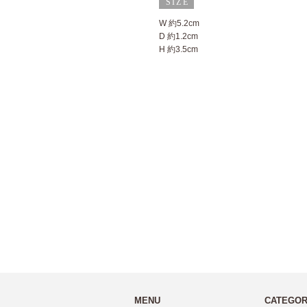
W 約5.2cm
D 約1.2cm
H 約3.5cm
MENU
CATEGO