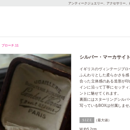
アンティークジュエリー、アクセサリー、
ブローチ.11
シルバー・マーカサイト 
イギリスのヴィンテージブロ
ふんわりとした柔らかさを感
合った立体感のある造形が印
インに沿って丁寧にセッティ
ントに魅せてくれます。
裏面にはスターリングシルバー
写っているBOXは付属しませ
（最大値）
W 約5.2cm