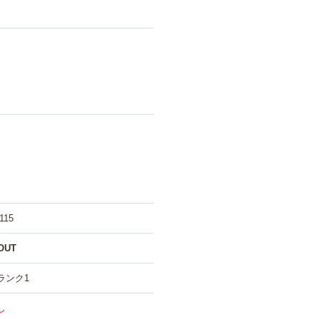
115
OUT
ランク1
し