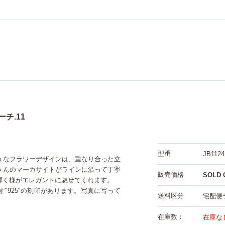
チ.11
型番
JB1124
うなフラワーデザインは、重なり合った立
さんのマーカサイトがラインに沿って丁寧
販売価格
SOLD 
輝く様がエレガントに魅せてくれます。
"925"の刻印があります。写真に写って
送料区分
宅配便
在庫数：
在庫な