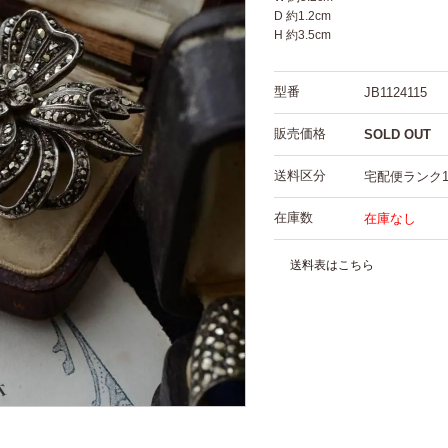
D 約1.2cm
H 約3.5cm
型番
JB1124115
販売価格
SOLD OUT
送料区分
宅配便ランク
在庫数
在庫なし
送料表はこちら