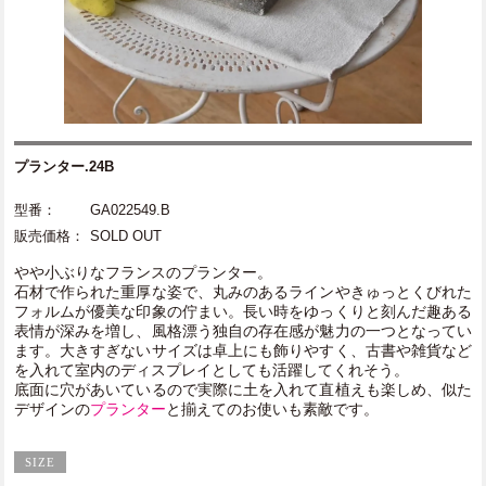
プランター.24B
型番：
GA022549.B
販売価格：
SOLD OUT
やや小ぶりなフランスのプランター。
石材で作られた重厚な姿で、丸みのあるラインやきゅっとくびれた
フォルムが優美な印象の佇まい。長い時をゆっくりと刻んだ趣ある
表情が深みを増し、風格漂う独自の存在感が魅力の一つとなってい
ます。大きすぎないサイズは卓上にも飾りやすく、古書や雑貨など
を入れて室内のディスプレイとしても活躍してくれそう。
底面に穴があいているので実際に土を入れて直植えも楽しめ、似た
デザインの
プランター
と揃えてのお使いも素敵です。