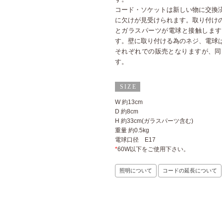
コード・ソケットは新しい物に交換
に欠けが見受けられます。取り付け
とガラスパーツが電球と接触します
す。壁に取り付ける為のネジ、電球
それぞれでの販売となりますが、同
す。
W 約13cm
D 約8cm
H 約33cm(ガラスパーツ含む)
重量 約0.5kg
電球口径 E17
*
60W以下をご使用下さい。
照明について
コードの延長について