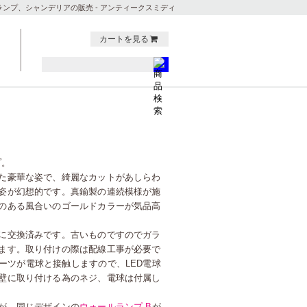
ンプ、シャンデリアの販売 - アンティークスミディ
カートを見る
プ。
た豪華な姿で、綺麗なカットがあしらわ
姿が幻想的です。真鍮製の連続模様が施
のある風合いのゴールドカラーが気品高
。
に交換済みです。古いものですのでガラ
ます。取り付けの際は配線工事が必要で
ーツが電球と接触しますので、LED電球
壁に取り付ける為のネジ、電球は付属し
が、同じデザインの
ウォールランプ.B
が