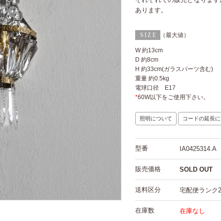
あります。
（最大値）
W 約13cm
D 約8cm
H 約33cm(ガラスパーツ含む)
重量 約0.5kg
電球口径 E17
*
60W以下をご使用下さい。
照明について
コードの延長に
型番
IA0425314.A
販売価格
SOLD OUT
送料区分
宅配便ランク
在庫数
在庫なし