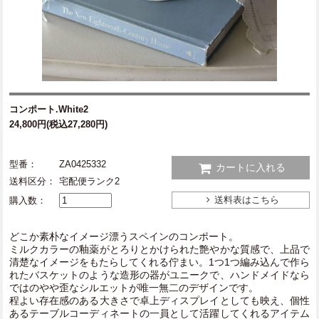
コンポート.White2
24,800円(税込27,280円)
型番：
ZA0425332
カートに入れる
送料区分：
宅配便ランク2
送料表はこちら
購入数：
どこか素朴なイメージ漂うスペインのコンポート。
ミルクカラーの釉薬がとろりとかけられた艶やかな質感で、上品で
清楚なイメージをもたらしてくれる佇まい。1つ1つ編み込んで作ら
れたバスケットのような造形の器がユニークで、ハンドメイドなら
ではのやや歪なシルエットが唯一無二のデザインです。
程よい存在感のある大きさで卓上ディスプレイとしても映え、個性
あるテーブルコーディネートの一員として活躍してくれるアイテム