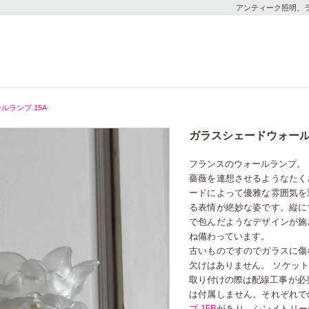
アンティーク照明、ラ
ランプ.15A
ガラスシェードウォールラ
フランスのウォールランプ。
薔薇を連想させるようなたく
ードによって優雅な雰囲気を
る表情が絶妙な姿です。縦に
で包んだようなデザインが施
ね備わっています。
古いものですのでガラスに傷
欠けはありません。 ソケッ
取り付けの際は配線工事が必
は付属しません。それぞれで
プ.15B
があり、シンメトリー