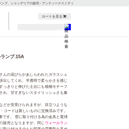
ンプ、シャンデリアの販売 - アンティークスミディ
カートを見る
ンプ.15A
さんの花びらがあしらわれたガラスシェ
演出してくれ、半透明で柔らかさを感じ
すっきりと伸びた土台にも植物モチーフ
され、甘すぎないスタイリッシュさも兼
などが見受けられますが、目立つような
ト・コードは新しいものに交換済みです。
要です。 壁に取り付ける為の金具と電球
の販売となりますが、同じ
ウォールラン
に取り付けるのもお部屋の雰囲気を高め