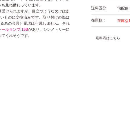
さも兼ね備わっています。
送料区分
宅配便
見受けられますが、目立つような欠けはあ
しいものに交換済みです。取り付けの際は
在庫数：
在庫な
ける為の金具と電球は付属しません。それ
ォールランプ.15B
があり、シンメトリーに
めてくれそうです。
送料表はこちら