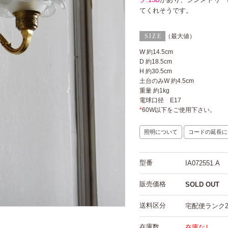
てくれそうです。
（最大値）
W 約14.5cm
D 約18.5cm
H 約30.5cm
土台のみW 約4.5cm
重量 約1kg
電球口径 E17
*
60W以下をご使用下さい。
照明について
コードの延長に
型番
IA072551.A
販売価格
SOLD OUT
送料区分
宅配便ランク
在庫数
在庫なし