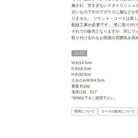
施され、甘すぎないスタイリッシュ
古いものですのでガラスに傷などが
りません。 ソケット・コードは新
配線工事が必要です。 壁に取り付
ぞれでの販売となりますが、同じ
ウ
取り付けるのもお部屋の雰囲気を高
W 約14.5cm
D 約18.5cm
H 約30.5cm
土台のみW 約4.5cm
重量 約1kg
電球口径 E17
*
60W以下をご使用下さい。
照明について
コードの延長について