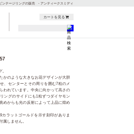
ビンテージリングの販売 - アンティークスミディ
カートを見る
57
グ。
たかのような大きなお花デザインが大胆
せ、センターとその周りを囲む7粒のメ
らわれています。中央に向かって高さの
リングのサイドにも1粒ずつダイヤモン
眺めからも光の反射によって上品に煌め
。
9カラットゴールドを示す刻印がありま
は付属しません。