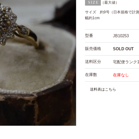
（最大値）
サイズ 約9号（日本規格で計
幅約1cm
型番
JB10253
販売価格
SOLD OUT
送料区分
宅配便ランク
在庫数
在庫なし
送料表はこちら