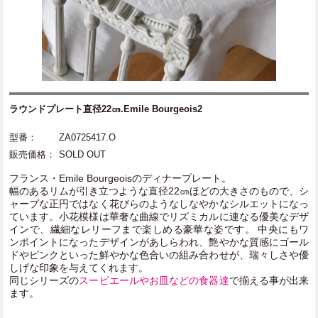
ラウンドプレート直径22㎝.Emile Bourgeois2
型番：
ZA0725417.O
販売価格：
SOLD OUT
フランス・Emile Bourgeoisのディナープレート。
幅のあるリムが引き立つような直径22㎝ほどの大きさのもので、シ
ャープな正円ではなく花びらのようなしなやかなシルエットになっ
ています。小花模様は華奢な曲線でリズミカルに連なる優美なデザ
インで、繊細なレリーフまで楽しめる豪華な姿です。 中央にもワ
ンポイントになったデザインがあしらわれ、艶やかな質感にゴール
ドやピンクといった鮮やかな色合いの組み合わせが、瑞々しさや優
しげな印象を与えてくれます。
同じシリーズの
スーピエールやお皿などの食器達
で揃える事が出来
ます。