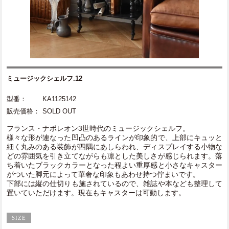
ミュージックシェルフ.12
型番：
KA1125142
販売価格：
SOLD OUT
フランス・ナポレオン3世時代のミュージックシェルフ。
様々な形が連なった凹凸のあるラインが印象的で、上部にキュッと
細く丸みのある装飾が四隅にあしらわれ、ディスプレイする小物な
どの雰囲気を引き立てながらも凛とした美しさが感じられます。落
ち着いたブラックカラーとなった程よい重厚感と小さなキャスター
がついた脚元によって華奢な印象もあわせ持つ佇まいです。
下部には縦の仕切りも施されているので、雑誌や本なども整理して
置いていただけます。現在もキャスターは可動します。