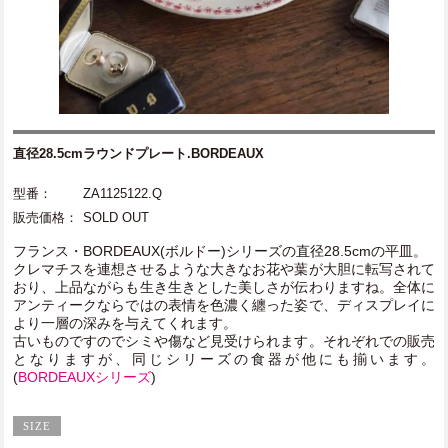
直径28.5cmラウンドプレート.BORDEAUX
型番：
ZA1125122.Q
販売価格：
SOLD OUT
フランス・BORDEAUX(ボルドー)シリーズの直径28.5cmの平皿。
クレマチスを連想させるような大きなお花や葉が大胆に転写されて
おり、上品ながらも生き生きとした美しさが伝わりますね。全体に
アンティークならではの表情を色濃く纏った姿で、ディスプレイに
より一層の深みを与えてくれます。
古いものですのでシミや傷など見受けられます。それぞれでの販売
となりますが、同じシリーズの食器が他にも揃います。
(
BORDEAUXシリーズ
)