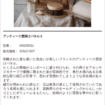
アンティーク壁掛けパネル.2
型番：
IA0226311
販売価格：
SOLD OUT
剥離された落ち着いた色合いが美しいフランスのアンティーク壁掛
けパネル。
たくさんの果物がコンポートに盛り付けられ、その周りをアカンサ
スモチーフで優雅に囲まれた姿が芸術的です。奥行き感のある立体
的な彫り細工が圧巻で、思わず見惚れてしまうような存在感があり
ます。
鍵穴が埋められた跡など、元は家具の扉として使用されていたであ
ろう名残を感じられます。装飾周りのモールディングからもしっか
りとしたボリュームをもたらし、絵画のように壁面を華やかに彩っ
てくれます。