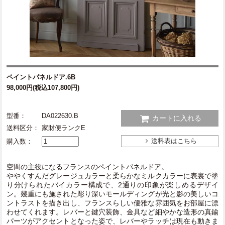
ペイントパネルドア.6B
98,000円(税込107,800円)
型番：
DA022630.B
カートに入れる
送料区分：
家財便ランクE
送料表はこちら
購入数：
空間の主役になるフランスのペイントパネルドア。
ややくすんだグレージュカラーと柔らかなミルクカラーに表裏で塗
り分けられたバイカラー構成で、2通りの印象が楽しめるデザイ
ン。幾重にも施された彫り深いモールディングが光と影の美しいコ
ントラストを描き出し、フランスらしい優雅な雰囲気をお部屋に漂
わせてくれます。レバーと鍵穴装飾、金具など細やかな造形の真鍮
パーツがアクセントとなった姿で、レバーやラッチは現在も動きま