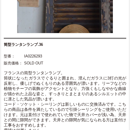
筒型ランタンランプ.36
型番：
IA0226293
販売価格：
SOLD OUT
フランスの筒型ランタンランプ。
筒状になったガラスでぐるりと囲まれ、澄んだガラスに3灯の光が
反射し、優しげでぬくもりのある雰囲気が漂います。リーフなどの
植物モチーフの装飾がアクセントとなり、力強くもしなやかな曲線
が描かれた上品な姿と、すっきりとまとまりのあるシルエットの中
に凛とした気品が漂います。
コード・ソケット・シーリングは新しいものに交換済みです。こち
らの商品は条件を満たしているので引掛シーリングをご使用いただ
けます。元は直付けで使われていた物で天井カバーが浅い為、天井
との間に隙間ができます。天井との隙間が気になられる方は直付け
工事をおすすめします。