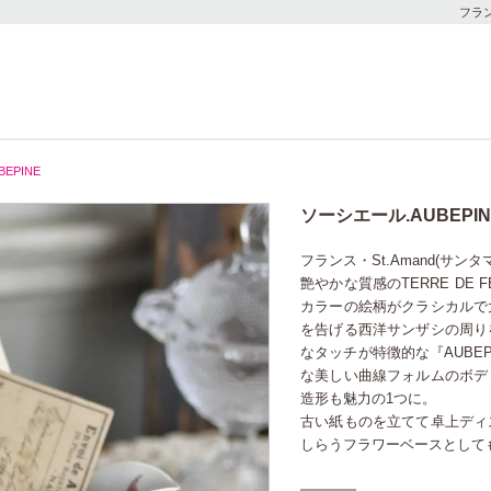
フラ
EPINE
ソーシエール.AUBEPIN
フランス・St.Amand(サン
艶やかな質感のTERRE DE
カラーの絵柄がクラシカルで
を告げる西洋サンザシの周り
なタッチが特徴的な『AUBE
な美しい曲線フォルムのボデ
造形も魅力の1つに。
古い紙ものを立てて卓上ディ
しらうフラワーベースとして