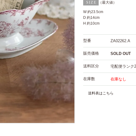
（最大値）
W 約23.5cm
D 約14cm
H 約10cm
型番
ZA02262.A
販売価格
SOLD OUT
送料区分
宅配便ランク
在庫数
在庫なし
送料表はこちら