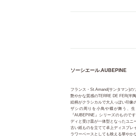
ソーシエール.AUBEPINE
フランス・St.Amand(サンタマン)
艶やかな質感のTERRE DE FER
絵柄がクラシカルで大人っぽい印象
ザシの周りを小鳥や蝶が舞う、生
『AUBEPINE』シリーズのもの
ディと受け皿が一体型となったユニ
古い紙ものを立てて卓上ディスプレ
ラワーベースとしても映える華やか