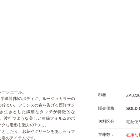
のソーシエール。
型番
ZA0226
(半陶半磁器)製のボディに、ルージュカラーの
の佇まい。フランスの春を告げる西洋サン
販売価格
SOLD 
き生きとした繊細なタッチが特徴的な
です。波打つような美しい曲線フォルムのボ
送料区分
宅配便
ークな造形も魅力の1つに。
イとしたり、お花やグリーンをあしらうフ
在庫数：
在庫な
な姿のアイテムです。