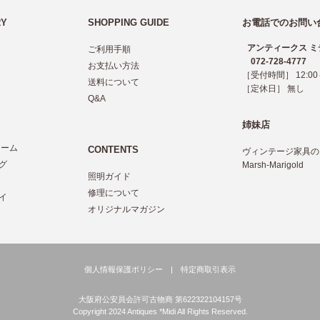
RY
SHOPPING GUIDE
お電話でのお問い
アンティークス ミ
ご利用手順
072-728-4777
お支払い方法
［受付時間］ 12:00～
送料について
［定休日］ 無し
Q&A
姉妹店
レーム
CONTENTS
ヴィンテージ家具の
グ
Marsh-Marigold
照明ガイド
ツ
修理について
イ
オリジナルマガジン
個人情報保護ポリシー
|
特定商取引表示
大阪府公安員会許可古物商 第622322104157号
Copyright 2024 Antiques *Midi All Rights Reserved.