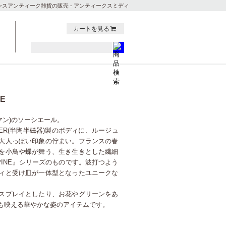
ンスアンティーク雑貨の販売 - アンティークスミディ
カートを見る
E
タマン)のソーシエール。
 FER(半陶半磁器)製のボディに、ルージュ
大人っぽい印象の佇まい。フランスの春
を小鳥や蝶が舞う、生き生きとした繊細
PINE』シリーズのものです。波打つよう
ィと受け皿が一体型となったユニークな
スプレイとしたり、お花やグリーンをあ
も映える華やかな姿のアイテムです。