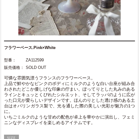
フラワーベース.Pink×White
型番：
ZA112599
販売価格：
SOLD OUT
可憐な雰囲気漂うフランスのフラワーベース。
上品で鮮やかなピンクのボディにミルクのような白い台座が組み合
わされたどこか優しげな印象の佇まい。ぽってりとした丸みのある
ラインとキュッとくびれたシルエット、そしてラッパのように広が
った口元が愛らしいデザインです。ほんのりとした透け感のある土
台はオパリンガラス製で、光を通した際の美しい光彩が魅力の1つ
に。
いちごミルクのような甘めの配色が卓上を華やかに演出し、フェミ
ニンなディスプレイを楽しめるアイテムです。