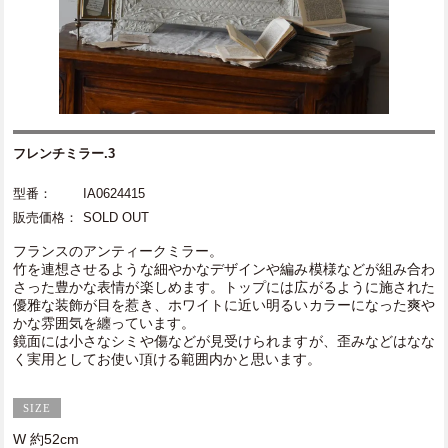
フレンチミラー.3
型番：
IA0624415
販売価格：
SOLD OUT
フランスのアンティークミラー。
竹を連想させるような細やかなデザインや編み模様などが組み合わ
さった豊かな表情が楽しめます。トップには広がるように施された
優雅な装飾が目を惹き、ホワイトに近い明るいカラーになった爽や
かな雰囲気を纏っています。
鏡面には小さなシミや傷などが見受けられますが、歪みなどはなな
く実用としてお使い頂ける範囲内かと思います。
W 約52cm