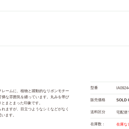
型番
IA0924
フレームに、植物と躍動的なリボンモチー
可憐な雰囲気を纏っています。丸みを帯び
販売価格
SOLD 
りとまとまった印象です。
られますが、目立つようなシミなどがなく
送料区分
宅配便
思います。
在庫数：
在庫な