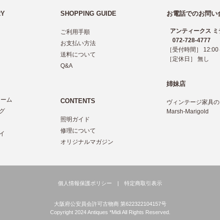
RY
SHOPPING GUIDE
お電話でのお問い
アンティークス ミ
ご利用手順
072-728-4777
お支払い方法
［受付時間］ 12:00～
送料について
［定休日］ 無し
Q&A
姉妹店
レーム
CONTENTS
ヴィンテージ家具の
グ
Marsh-Marigold
照明ガイド
ツ
修理について
イ
オリジナルマガジン
個人情報保護ポリシー
|
特定商取引表示
大阪府公安員会許可古物商 第622322104157号
Copyright 2024 Antiques *Midi All Rights Reserved.