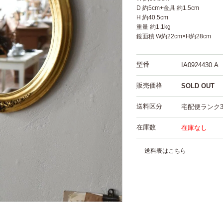
D 約5cm+金具 約1.5cm
H 約40.5cm
重量 約1.1kg
鏡面積 W約22cm×H約28cm
型番
IA0924430.A
販売価格
SOLD OUT
送料区分
宅配便ランク
在庫数
在庫なし
送料表はこちら