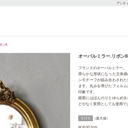
アンテ
ボン8
オーバルミラー.リボン8
フランスのオーバルミラー。
滑らかな形状になった立体感
ンモチーフが組み合わされた
ます。丸みを帯びたフォルム
印象です。
鏡面にはほんのりとゆらめき
どがなく実用としても使用で
（最大値）
W 約30.5cm