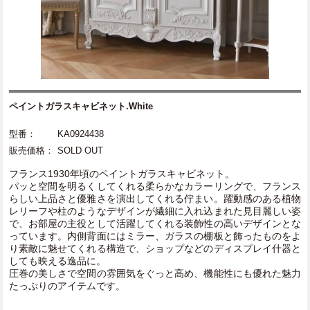
ペイントガラスキャビネット.White
型番：
KA0924438
販売価格：
SOLD OUT
フランス1930年頃のペイントガラスキャビネット。
パッと空間を明るくしてくれる柔らかなカラーリングで、フランス
らしい上品さと優雅さを演出してくれる佇まい。躍動感のある植物
レリーフや柱のようなデザインが繊細に入れ込まれた見目麗しい姿
で、お部屋の主役として活躍してくれる装飾性の高いデザインとな
っています。内側背面にはミラー、ガラスの棚板と飾ったものをよ
り素敵に魅せてくれる構造で、ショップなどのディスプレイ什器と
しても映える逸品に。
圧巻の美しさで空間の雰囲気をぐっと高め、機能性にも優れた魅力
たっぷりのアイテムです。