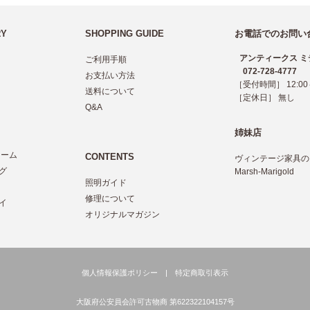
RY
SHOPPING GUIDE
お電話でのお問い
アンティークス ミ
ご利用手順
072-728-4777
お支払い方法
［受付時間］ 12:00～
送料について
［定休日］ 無し
Q&A
姉妹店
レーム
CONTENTS
ヴィンテージ家具の
グ
Marsh-Marigold
照明ガイド
ツ
修理について
イ
オリジナルマガジン
個人情報保護ポリシー
|
特定商取引表示
大阪府公安員会許可古物商 第622322104157号