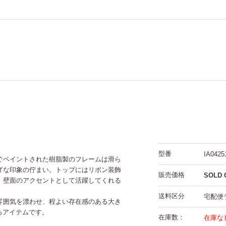
型番
IA0425
でペイントされた樹脂製のフレームは滑ら
げな印象の佇まい。トップにはリボン装飾
販売価格
SOLD 
、壁面のアクセントとして活躍してくれる
送料区分
宅配便
雰囲気を漂わせ、程よい存在感のある大き
るアイテムです。
在庫数：
在庫な