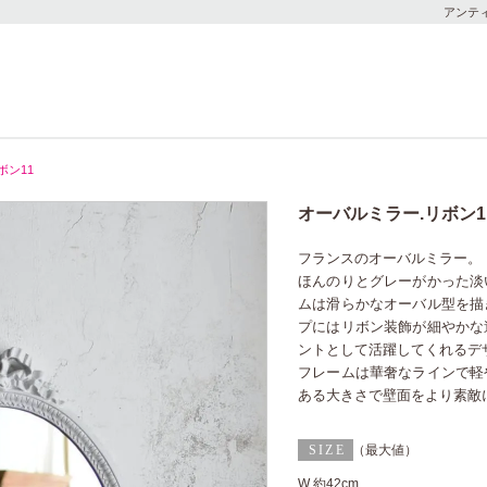
アンテ
ボン11
オーバルミラー.リボン1
フランスのオーバルミラー。
ほんのりとグレーがかった淡
ムは滑らかなオーバル型を描
プにはリボン装飾が細やかな
ントとして活躍してくれるデ
フレームは華奢なラインで軽
ある大きさで壁面をより素敵
（最大値）
W 約42cm