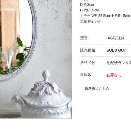
D 約3cm
H 約63.5cm
ミラー W約35.5cm×H約51.5cm
重量 約2.5kg
型番
IA0425114
販売価格
SOLD OUT
送料区分
宅配便ランク
在庫数
在庫なし
送料表はこちら