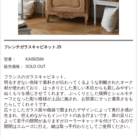
フレンチガラスキャビネット.15
型番：
KA092584
販売価格：
SOLD OUT
フランスのガラスキャビネット。
明るすぎない色味で素朴さが伝わってくるような剥離されたオーク
材が使われており、はっきりとした美しい木目からも親しみやすい
ぬくもりを感じさせてくれます。ぷっくりとした猫脚とシェルモチ
ーフとなった彫り模様が上品に施され、お部屋にそっと優美さをも
たらしてくれそうです。
広々としたガラス面や曲線で囲まれたデザインによって奥行き感が
生まれ、控えめながらもインパクトのある佇まいです。扉の反りに
よって若干の隙間がありますがローラーキャッチを付けているので
開閉はスムーズに行え、鍵は取っ手代わりとしてご使用ください。