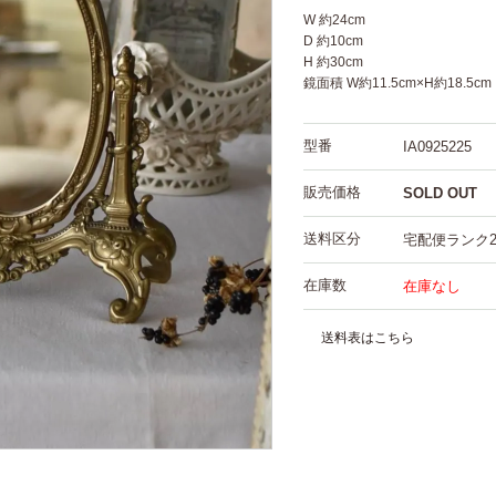
W 約24cm
D 約10cm
H 約30cm
鏡面積 W約11.5cm×H約18.5cm
型番
IA0925225
販売価格
SOLD OUT
送料区分
宅配便ランク
在庫数
在庫なし
送料表はこちら