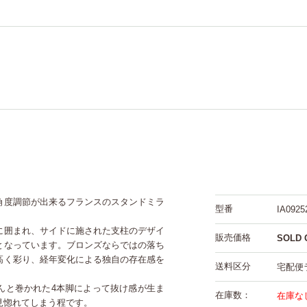
角度調節が出来るフランスのスタンドミラ
型番
IA0925
に囲まれ、サイドに施された支柱のデザイ
販売価格
SOLD 
となっています。ブロンズならではの落ち
高く彩り、経年変化による独自の存在感を
送料区分
宅配便
んと巻かれた4本脚によって抜け感が生ま
在庫数：
在庫な
見惚れてしまう程です。