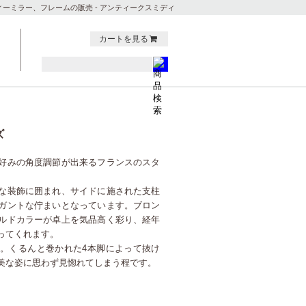
ィーミラー、フレームの販売 - アンティークスミディ
カートを見る
ズ
好みの角度調節が出来るフランスのスタ
な装飾に囲まれ、サイドに施された支柱
ガントな佇まいとなっています。ブロン
ルドカラーが卓上を気品高く彩り、経年
ってくれます。
。くるんと巻かれた4本脚によって抜け
美な姿に思わず見惚れてしまう程です。