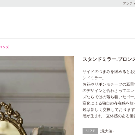
アンテ
ロンズ
スタンドミラー.ブロン
サイドのつまみを緩めるとお
ンドミラー。
お花やリボンモチーフの豪華
のデザインと合わさってエレ
ズならではの落ち着いたゴー
変化による独自の存在感を放
鏡は新しく交換しております
感が生まれ、立体感のある優
（最大値）