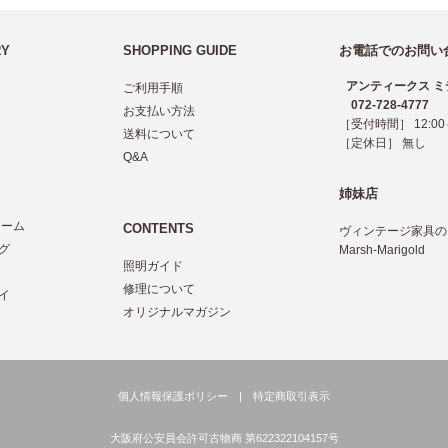
RY
SHOPPING GUIDE
お電話でのお問い
アンティークス ミ
ご利用手順
072-728-4777
お支払い方法
［受付時間］ 12:00～
送料について
［定休日］ 無し
Q&A
姉妹店
レーム
CONTENTS
ヴィンテージ家具の
グ
Marsh-Marigold
照明ガイド
ツ
修理について
イ
オリジナルマガジン
個人情報保護ポリシー
|
特定商取引表示
大阪府公安員会許可古物商 第622322104157号